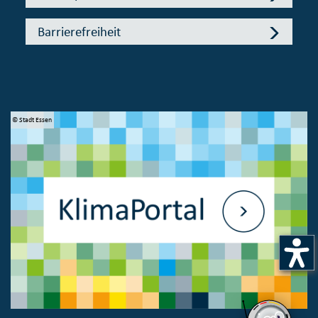
Barrierefreiheit
© Stadt Essen
© 