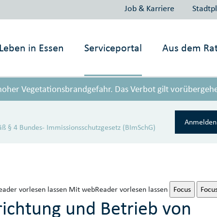
Job & Karriere
Stadtp
Leben in
Essen
Serviceportal
Aus dem Ra
 hoher Vegetationsbrandgefahr. Das Verbot gilt vorübergeh
Anmelden 
ß § 4 Bundes- Immissionsschutzgesetz (BImSchG)
ader vorlesen lassen
Mit webReader vorlesen lassen
Focus
Focu
ichtung und Betrieb von