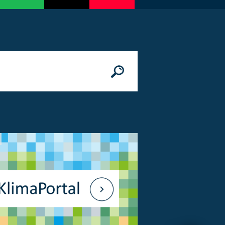
n
© Bundesministerium des Innern, für Bau 