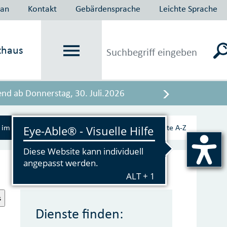
lan
Kontakt
Gebärdensprache
Leichte Sprache
thaus
end ab Donnerstag, 30. Juli.2026
?
im Serviceportal
Hilfe
Dienste A‑Z
s
Dienste finden: