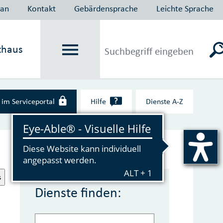
lan
Kontakt
Gebärdensprache
Leichte Sprache
thaus
?
im Serviceportal
Hilfe
Dienste A‑Z
s
Dienste finden: