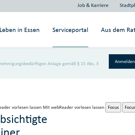
Job & Karriere
Stadtp
Leben in
Essen
Serviceportal
Aus dem Ra
Anmelden 
 genehmigungsbedürftigen Anlage gemäß § 15 Abs. 3
ader vorlesen lassen
Mit webReader vorlesen lassen
Focus
Focu
bsichtigte
einer