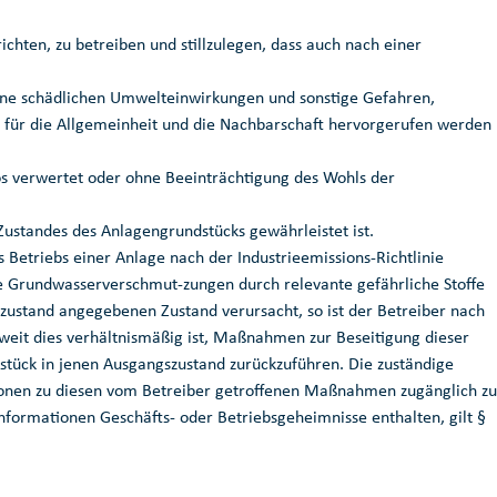
chten, zu betreiben und stillzulegen, dass auch nach einer
ine schädlichen Umwelteinwirkungen und sonstige Gefahren,
n für die Allgemeinheit und die Nachbarschaft hervorgerufen werden
s verwertet oder ohne Beeinträchtigung des Wohls der
ustandes des Anlagengrundstücks gewährleistet ist.
Betriebs einer Anlage nach der Industrieemissions-Richtlinie
 Grundwasserverschmut-zungen durch relevante gefährliche Stoffe
zustand angegebenen Zustand verursacht, so ist der Betreiber nach
soweit dies verhältnismäßig ist, Maßnahmen zur Beseitigung dieser
tück in jenen Ausgangszustand zurückzuführen. Die zuständige
tionen zu diesen vom Betreiber getroffenen Maßnahmen zugänglich zu
nformationen Geschäfts- oder Betriebsgeheimnisse enthalten, gilt §