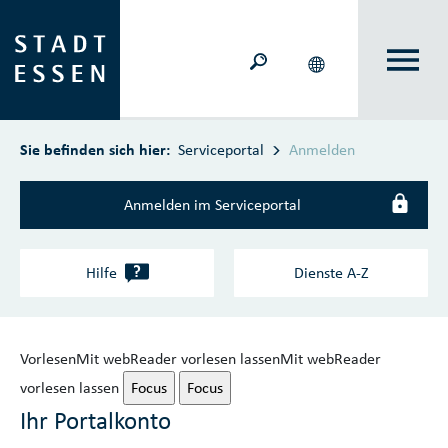
Zum Hauptinhalt springen
Sie befinden sich hier:
Serviceportal
Anmelden
Anmelden im Serviceportal
?
Hilfe
Dienste A‑Z
Vorlesen
Mit webReader vorlesen lassen
Mit webReader
vorlesen lassen
Focus
Focus
Ihr Portalkonto