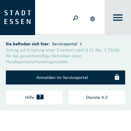
Zum Hauptinhalt springen
Sie befinden sich hier:
Serviceportal
Antrag auf Erteilung einer Erlaubnis nach § 11 Abs. 1 TSchG
für das gewerbsmäßige Betreiben einer
Hundepension/Hundetagesstätte
Anmelden im Serviceportal
?
Hilfe
Dienste A‑Z