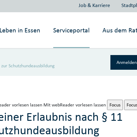
Job & Karriere
Stadtp
Leben in
Essen
Serviceportal
Aus dem Ra
Anmelden 
G zur Schutzhundeausbildung
ader vorlesen lassen
Mit webReader vorlesen lassen
Focus
Focu
einer Erlaubnis nach § 11
hutzhundeausbildung