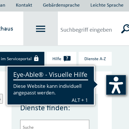
lan
Kontakt
Gebärdensprache
Leichte Sprache
thaus
?
im Serviceportal
Hilfe
Dienste A‑Z
s
Dienste finden: