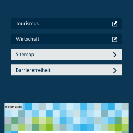
Tourismus
Wirtschaft
Sitemap
Barrierefreiheit
© Stadt Essen
© 