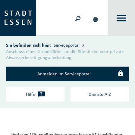
Zum Hauptinhalt springen
Sie befinden sich hier:
Serviceportal
Anschluss eines Grundstückes an die öffentliche oder private
Abwasserbeseitigungseinrichtung
Anmelden im Serviceportal
?
Hilfe
Dienste A‑Z
Vorlesen
Mit webReader vorlesen lassen
Mit webReader