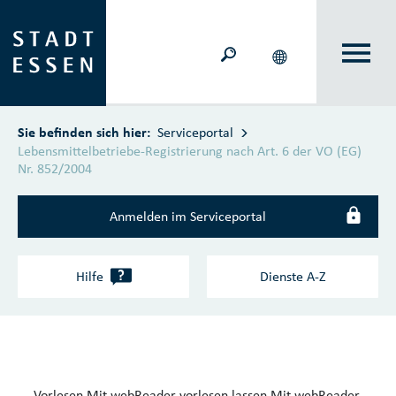
Zum Hauptinhalt springen
Sie befinden sich hier:
Serviceportal
Lebensmittelbetriebe-Registrierung nach Art. 6 der VO (EG)
Nr. 852/2004
Anmelden im Serviceportal
?
Hilfe
Dienste A‑Z
Vorlesen
Mit webReader vorlesen lassen
Mit webReader