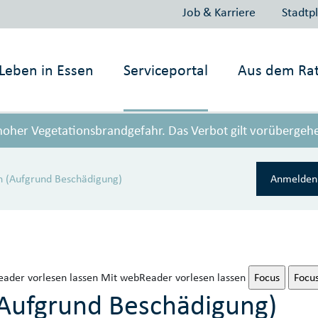
Job & Karriere
Stadtp
Leben in
Essen
Serviceportal
Aus dem Ra
 hoher Vegetationsbrandgefahr. Das Verbot gilt vorübergeh
h (Aufgrund Beschädigung)
Anmelden 
ader vorlesen lassen
Mit webReader vorlesen lassen
Focus
Focu
Aufgrund Beschädigung)