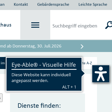
lan
Kontakt
Gebärdensprache
Leichte Sprache
thaus
end ab Donnerstag, 30. Juli.2026
?
im Serviceportal
Hilfe
Dienste A‑Z
s
Dienste finden: