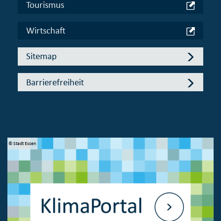
Tourismus
Wirtschaft
Sitemap
Barrierefreiheit
© Stadt Essen
© 