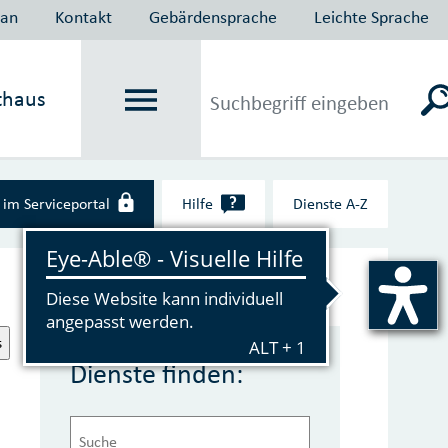
lan
Kontakt
Gebärdensprache
Leichte Sprache
thaus
?
im Serviceportal
Hilfe
Dienste A‑Z
s
Dienste finden: