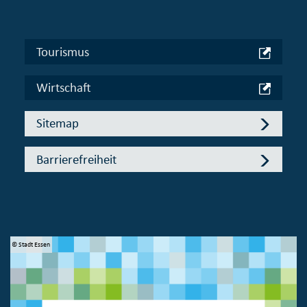
Tourismus
Wirtschaft
Sitemap
Barrierefreiheit
© Stadt Essen
© 