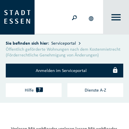
Zum Hauptinhalt springen
Sie befinden sich hier:
Serviceportal
Öffentlich geförderte Wohnungen nach dem Kostenmietrecht
(Förderrechtliche Genehmigung von Änderungen)
Anmelden im Serviceportal
?
Hilfe
Dienste A‑Z
Vorlesen
Mit webReader vorlesen lassen
Mit webReader