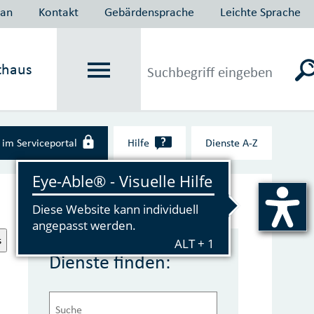
lan
Kontakt
Gebärdensprache
Leichte Sprache
thaus
?
im Serviceportal
Hilfe
Dienste A‑Z
s
Dienste finden: