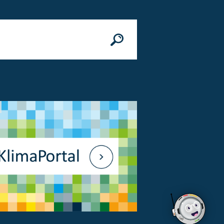
n
© Bundesministerium des Innern, für Bau 