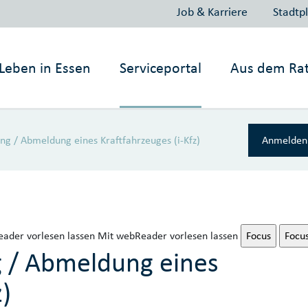
Job & Karriere
Stadtp
Leben in
Essen
Serviceportal
Aus dem Ra
ng / Abmeldung eines Kraftfahrzeuges (i-Kfz)
Anmelden 
ader vorlesen lassen
Mit webReader vorlesen lassen
Focus
Focu
 / Abmeldung eines
z)