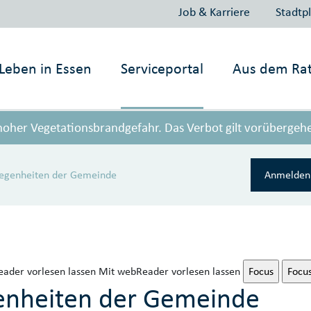
Job & Karriere
Stadtp
Leben in
Essen
Serviceportal
Aus dem Ra
 hoher Vegetationsbrandgefahr. Das Verbot gilt vorübergeh
legenheiten der Gemeinde
Anmelden 
ader vorlesen lassen
Mit webReader vorlesen lassen
Focus
Focu
enheiten der Gemeinde