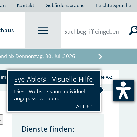
lan
Kontakt
Gebärdensprache
Leichte Sprache
thaus
end ab Donnerstag, 30. Juli.2026
?
im Serviceportal
Hilfe
Dienste A‑Z
s
Dienste finden: