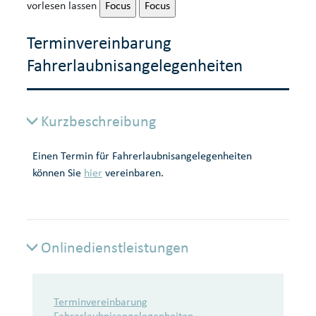
vorlesen lassen
Focus
Focus
Terminvereinbarung
Fahrerlaubnisangelegenheiten
Kurzbeschreibung
Einen Termin für Fahrerlaubnisangelegenheiten
können Sie
hier
vereinbaren.
Onlinedienstleistungen
Onlinedienstleistungen
Terminvereinbarung
Fahrerlaubnisangelegenheiten