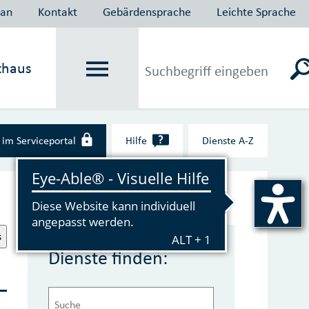
lan
Kontakt
Gebärdensprache
Leichte Sprache
thaus
?
im Serviceportal
Hilfe
Dienste A‑Z
s
Dienste finden: