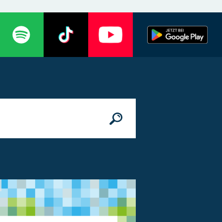
n
© Bundesministerium des Innern, für Bau 