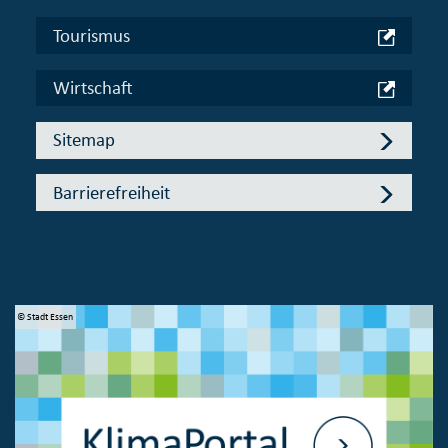
Tourismus
Wirtschaft
Sitemap
Barrierefreiheit
© Stadt Essen
© 