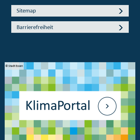
Sitemap
Barrierefreiheit
© Stadt Essen
© 