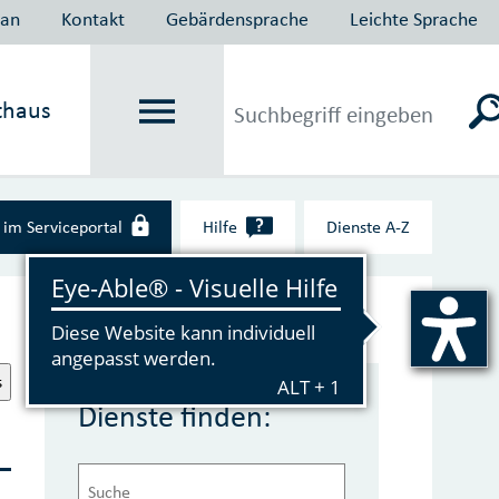
lan
Kontakt
Gebärdensprache
Leichte Sprache
thaus
?
im Serviceportal
Hilfe
Dienste A‑Z
s
Dienste finden: