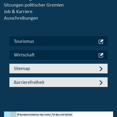
Sitzungen politischer Gremien
Job & Karriere
Ausschreibungen
Tourismus
Wirtschaft
Sitemap
Barrierefreiheit
© Bundesministerium des Innern, für Bau und Heimat
© 