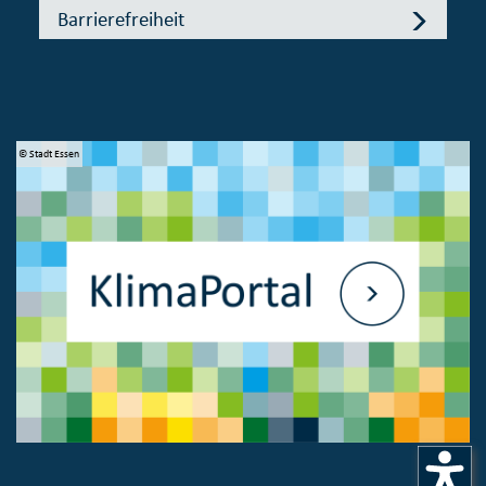
Barrierefreiheit
© Stadt Essen
© 