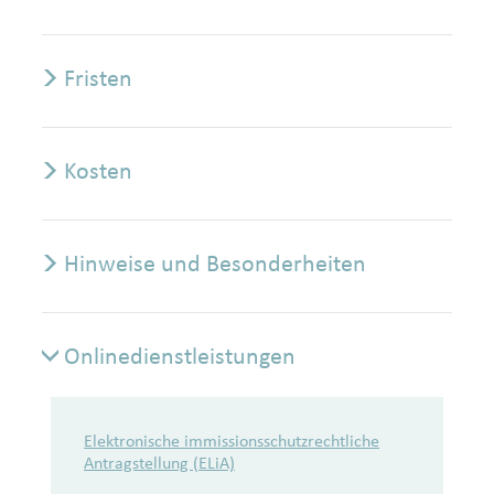
Fristen
Kosten
Hinweise und Besonderheiten
Onlinedienstleistungen
Onlinedienstleistungen
Elektronische immissionsschutzrechtliche
Antragstellung (ELiA)