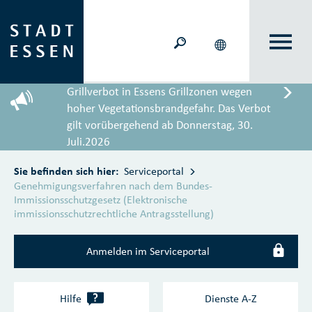
Zum Hauptinhalt springen
Grillverbot in Essens Grillzonen wegen
hoher Vegetationsbrandgefahr. Das Verbot
gilt vorübergehend ab Donnerstag, 30.
Juli.2026
Sie befinden sich hier:
Serviceportal
Genehmigungsverfahren nach dem Bundes-
Immissionsschutzgesetz (Elektronische
immissionsschutzrechtliche Antragsstellung)
Anmelden im Serviceportal
?
Hilfe
Dienste A‑Z