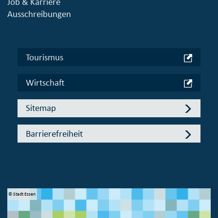
Job & Karriere
Ausschreibungen
Tourismus
Wirtschaft
Sitemap
Barrierefreiheit
© Stadt Essen
© 