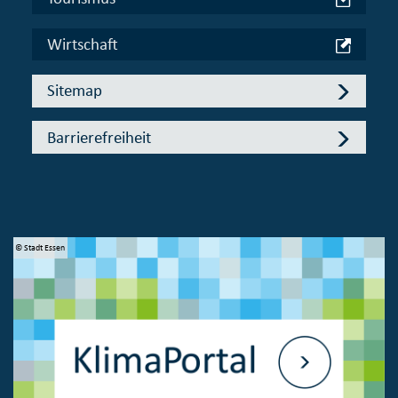
Wirtschaft
Sitemap
Barrierefreiheit
© Stadt Essen
© 