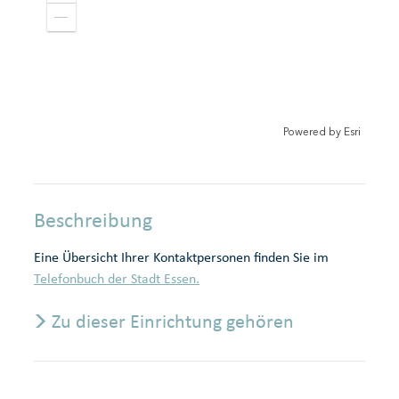
o
e
o
r
Z
m
o
e
i
r
o
r
n
m
o
l
e
u
e
r
t
i
Powered by
Esri
e
r
Beschreibung
Eine Übersicht Ihrer Kontaktpersonen finden Sie im
Telefonbuch der Stadt Essen.
Zu dieser Einrichtung gehören