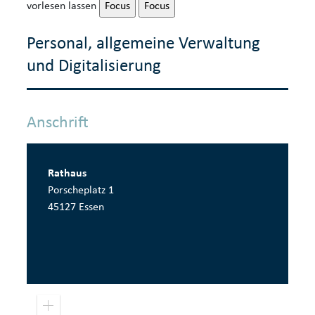
vorlesen lassen
Focus
Focus
Personal, allgemeine Verwaltung
und Digitalisierung
Anschrift
Rathaus
Porscheplatz 1
45127 Essen
Pow
Z