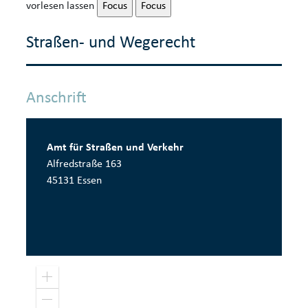
vorlesen lassen
Focus
Focus
Straßen- und Wegerecht
Anschrift
Amt für Straßen und Verkehr
Alfredstraße 163
45131 Essen
Pow
Z
o
e
o
r
Z