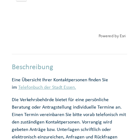
m
o
e
i
r
o
r
n
m
o
l
e
u
e
r
t
i
Powered by
Esri
e
r
Beschreibung
Eine Übersicht Ihrer Kontaktpersonen finden Sie
im
Telefonbuch der Stadt Essen.
Die Verkehrsbehörde bietet für eine persönliche
Beratung oder Antragstellung individuelle Termine an.
Einen Termin vereinbaren Sie bitte vorab telefonisch mit
den zuständigen Kontaktpersonen. Vorrangig wird
gebeten Anträge bzw. Unterlagen schriftlich oder
elektronisch einzureichen, Anfragen und Rückfragen