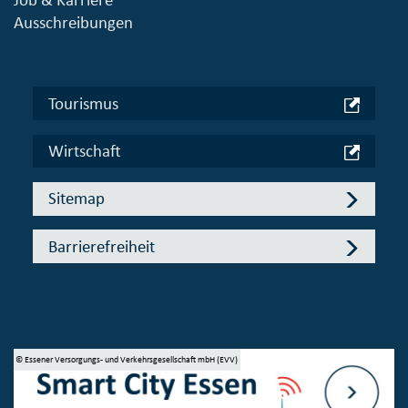
Ausschreibungen
Tourismus
Wirtschaft
Sitemap
Barrierefreiheit
© Essener Versorgungs- und Verkehrsgesellschaft mbH (EVV)
© Stadt