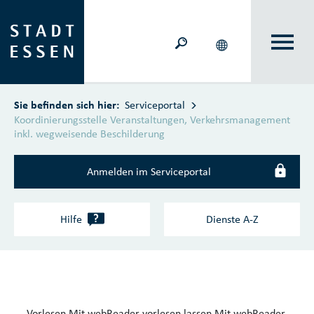
Zum Hauptinhalt springen
Sie befinden sich hier:
Serviceportal
Koordinierungsstelle Veranstaltungen, Verkehrsmanagement
inkl. wegweisende Beschilderung
Anmelden im Serviceportal
?
Hilfe
Dienste A‑Z
Vorlesen
Mit webReader vorlesen lassen
Mit webReader