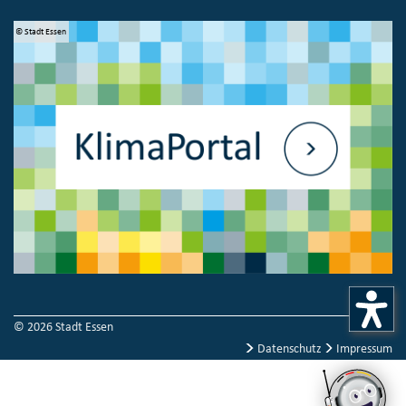
© Stadt Essen
© 
© 2026 Stadt Essen
Datenschutz
Impressum