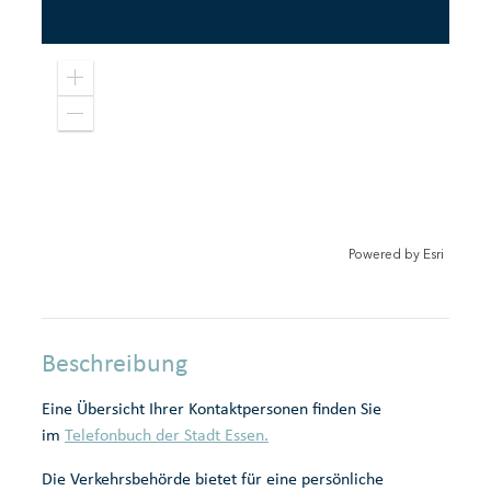
Pow
Z
o
e
o
r
Z
m
o
e
i
r
o
r
n
m
o
l
e
u
e
r
t
i
Powered by
Esri
e
r
Beschreibung
Eine Übersicht Ihrer Kontaktpersonen finden Sie
im
Telefonbuch der Stadt Essen.
Die Verkehrsbehörde bietet für eine persönliche