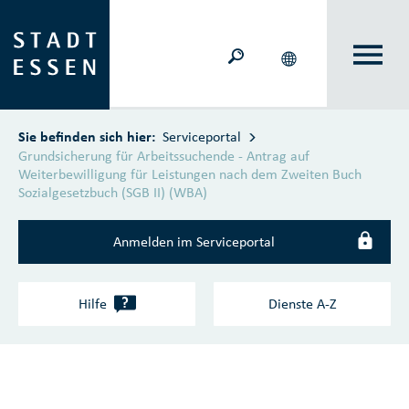
Zum Hauptinhalt springen
Sie befinden sich hier:
Serviceportal
Grundsicherung für Arbeitssuchende - Antrag auf
Weiterbewilligung für Leistungen nach dem Zweiten Buch
Sozialgesetzbuch (SGB II) (WBA)
Anmelden im Serviceportal
?
Hilfe
Dienste A‑Z