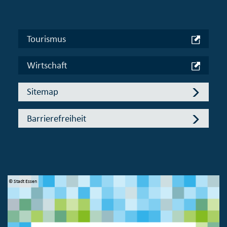
Tourismus
Wirtschaft
Sitemap
Barrierefreiheit
© Stadt Essen
© 