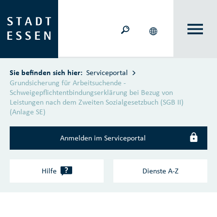
Zum Hauptinhalt springen
Sie befinden sich hier:
Serviceportal
Grundsicherung für Arbeitsuchende -
Schweigepflichtentbindungserklärung bei Bezug von
Leistungen nach dem Zweiten Sozialgesetzbuch (SGB II)
(Anlage SE)
Anmelden im Serviceportal
?
Hilfe
Dienste A‑Z