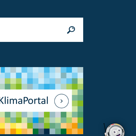
n
© Bundesministerium des Innern, für Bau 