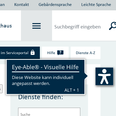
lan
Kontakt
Gebärdensprache
Leichte Sprache
thaus
?
im Serviceportal
Hilfe
Dienste A‑Z
s
Dienste finden: