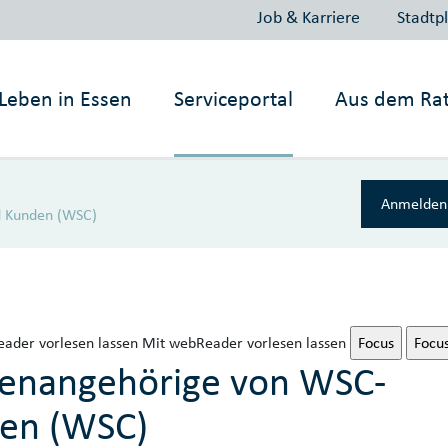
Job & Karriere
Stadtp
Leben in
Essen
Serviceportal
Aus dem Ra
Anmelden 
d Kunden (WSC)
ader vorlesen lassen
Mit webReader vorlesen lassen
Focus
Focu
lienangehörige von WSC-
en (WSC)