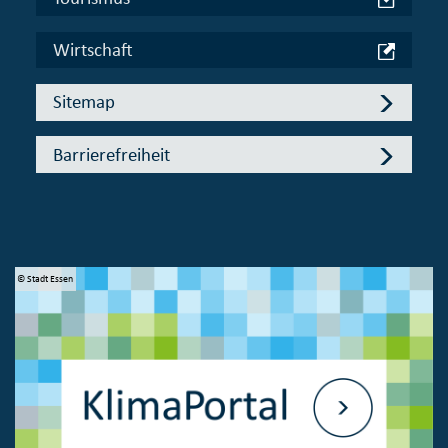
Wirtschaft
Sitemap
Barrierefreiheit
© Stadt Essen
© 