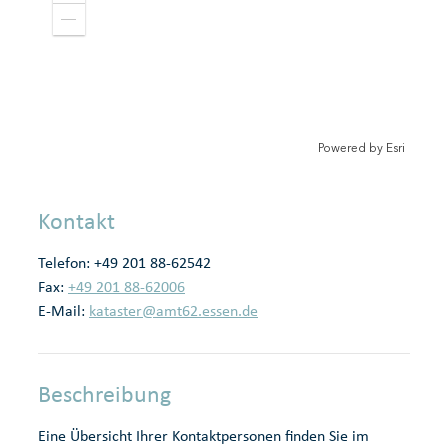
o
e
o
r
Z
m
o
e
i
r
o
r
n
m
o
l
e
u
e
r
t
i
Powered by
Esri
e
r
Kontakt
Telefon:
+49 201 88-62542
Fax:
+49 201 88-62006
E-Mail:
kataster@amt62.essen.de
Beschreibung
Eine Übersicht Ihrer Kontaktpersonen finden Sie im