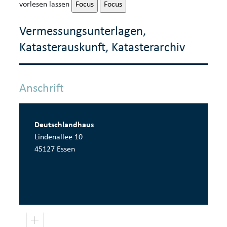
vorlesen lassen
Focus
Focus
Vermessungsunterlagen,
Katasterauskunft, Katasterarchiv
Anschrift
Deutschlandhaus
Lindenallee 10
45127 Essen
Pow
Z