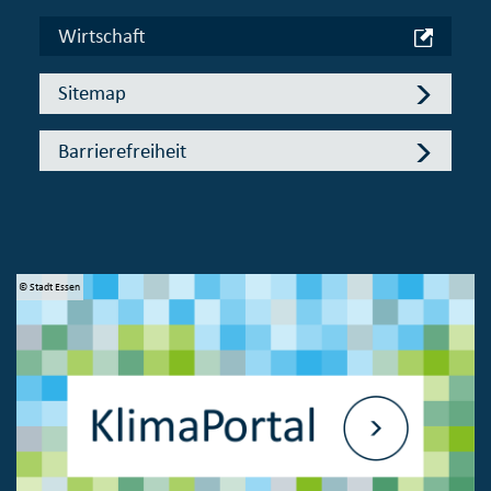
Wirtschaft
Sitemap
Barrierefreiheit
© Stadt Essen
© 