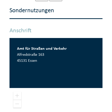
Sondernutzungen
Anschrift
Amt für Straßen und Verkehr
Alfredstraße 163
45131 Essen
Pow
Z
o
e
o
r
Z
m
o
e