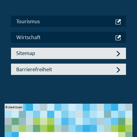
Tourismus
Wirtschaft
Sitemap
Barrierefreiheit
© Stadt Essen
© 