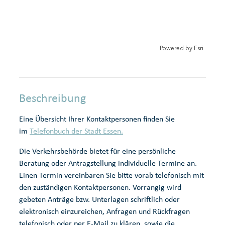
i
r
o
r
n
m
o
l
e
u
e
r
t
i
Powered by
Esri
e
r
Beschreibung
Eine Übersicht Ihrer Kontaktpersonen finden Sie
im
Telefonbuch der Stadt Essen.
Die Verkehrsbehörde bietet für eine persönliche
Beratung oder Antragstellung individuelle Termine an.
Einen Termin vereinbaren Sie bitte vorab telefonisch mit
den zuständigen Kontaktpersonen. Vorrangig wird
gebeten Anträge bzw. Unterlagen schriftlich oder
elektronisch einzureichen, Anfragen und Rückfragen
telefonisch oder per E-Mail zu klären, sowie die