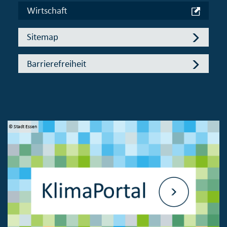
Wirtschaft
Sitemap
Barrierefreiheit
© Stadt Essen
© 