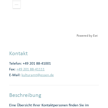
o
e
o
r
Z
m
o
e
i
r
o
r
n
m
o
l
e
u
e
r
t
i
Powered by
Esri
e
r
Kontakt
Telefon:
+49 201 88-41001
Fax:
+49 201 88-41111
E-Mail:
kulturamt@essen.de
Beschreibung
Eine Übersicht Ihrer Kontaktpersonen finden Sie im