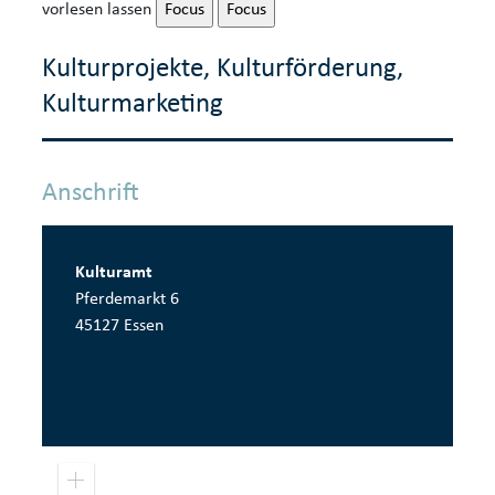
vorlesen lassen
Focus
Focus
Kulturprojekte, Kulturförderung,
Kulturmarketing
Anschrift
Kulturamt
Pferdemarkt 6
45127 Essen
Pow
Z