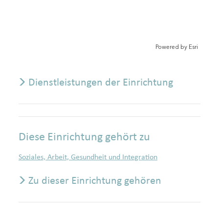
i
r
o
r
n
m
o
l
e
u
e
r
t
i
Powered by
Esri
e
r
Dienstleistungen der Einrichtung
Diese Einrichtung gehört zu
Soziales, Arbeit, Gesundheit und Integration
Zu dieser Einrichtung gehören