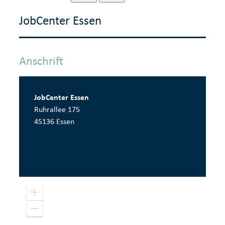
JobCenter Essen
Anschrift
JobCenter Essen
Ruhrallee 175
45136 Essen
Pow
Z
o
e
o
r
Z
m
o
e