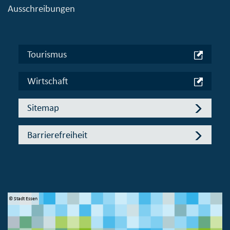
Ausschreibungen
Tourismus
Wirtschaft
Sitemap
Barrierefreiheit
© Stadt Essen
© 