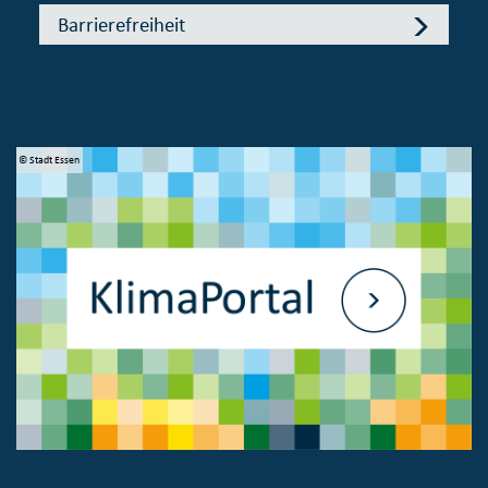
Barrierefreiheit
© Stadt Essen
© 