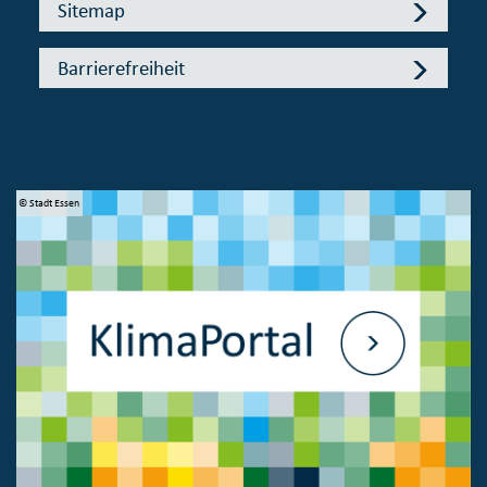
Sitemap
Barrierefreiheit
© Stadt Essen
© 