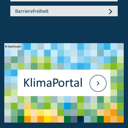
Barrierefreiheit
© Stadt Essen
© 