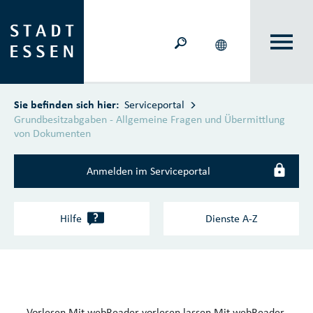
Zum Hauptinhalt springen
Sie befinden sich hier:
Serviceportal
Grundbesitzabgaben - Allgemeine Fragen und Übermittlung
von Dokumenten
Anmelden im Serviceportal
?
Hilfe
Dienste A‑Z
Vorlesen
Mit webReader vorlesen lassen
Mit webReader