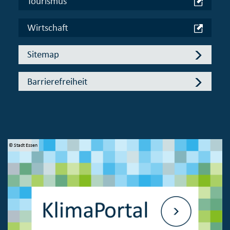
Tourismus
Wirtschaft
Sitemap
Barrierefreiheit
© Stadt Essen
© 