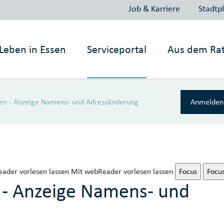
Job & Karriere
Stadtp
Leben in
Essen
Serviceportal
Aus dem Ra
en - Anzeige Namens- und Adressänderung
Anmelden 
ader vorlesen lassen
Mit webReader vorlesen lassen
Focus
Focu
 - Anzeige Namens- und